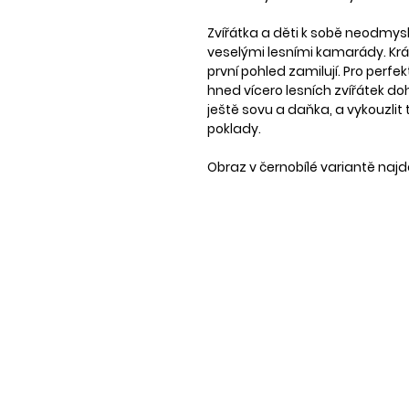
Zvířátka a děti k sobě neodmysl
veselými lesními kamarády. Krá
první pohled zamilují. Pro perf
hned vícero lesních zvířátek d
ještě sovu a daňka, a vykouzlit 
poklady.
Obraz v černobílé variantě naj