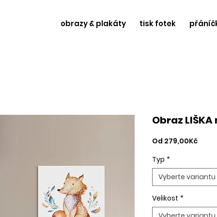
obrazy & plakáty
tisk fotek
přáníč
Obraz LIŠKA 
Zvýh
Od
279,00Kč
cena
Typ
*
Vyberte variantu
Velikost
*
Vyberte variantu