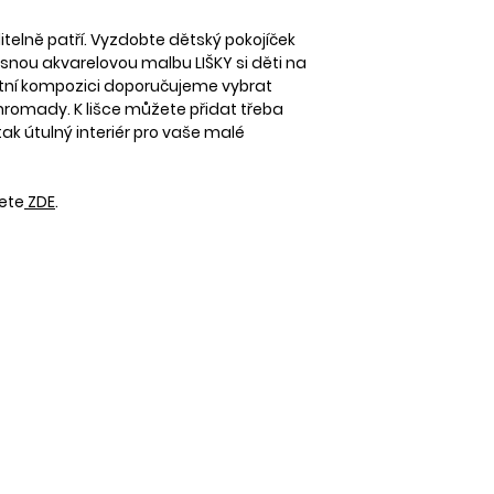
DOPRAVA
Zboží zasíláme spo
Při tisku na papír 
itelně patří. Vyzdobte dětský pokojíček
Zásilkovnu.
Nabídku rámečků 
snou akvarelovou malbu LIŠKY si děti na
Samostatný tisk b
ektní kompozici doporučujeme vybrat
Aktuální ceník naj
ohromady. K lišce můžete přidat třeba
tak útulný interiér pro vaše malé
Při objednávce na
dete
ZDE
.