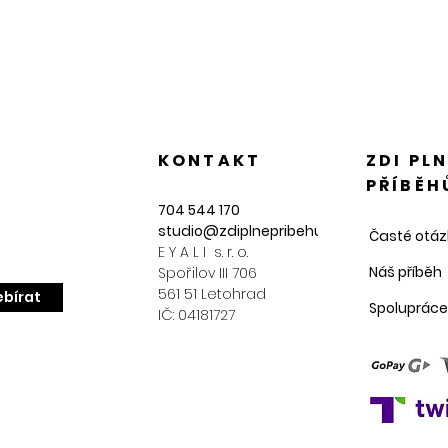
KONTAKT
ZDI PL
PŘÍBĚH
704 544 170
studio@zdiplnepribehu.cz
Časté otáz
E Y A L I s. r. o.
Náš příběh
Spořilov III 706
561 51 Letohrad
bírat
Spolupráce
IČ: 04181727