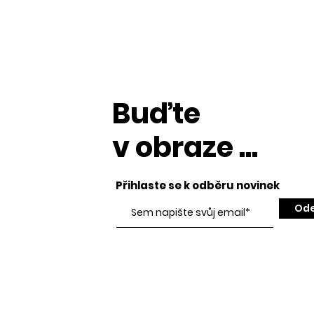
Buďte
v obraze ...
Přihlaste se k odběru novinek
Ode