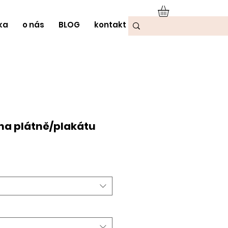
ka
o nás
BLOG
kontakt
na plátně/plakátu
odněná