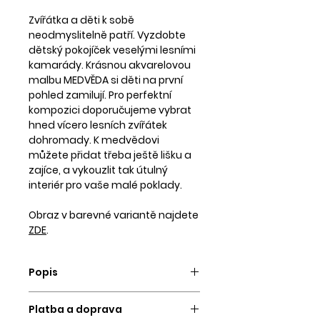
Zvířátka a děti k sobě
neodmyslitelně patří. Vyzdobte
dětský pokojíček veselými lesními
kamarády. Krásnou akvarelovou
malbu MEDVĚDA si děti na první
pohled zamilují. Pro perfektní
kompozici doporučujeme vybrat
hned vícero lesních zvířátek
dohromady. K medvědovi
můžete přidat třeba ještě lišku a
zajíce, a vykouzlit tak útulný
interiér pro vaše malé poklady.
Obraz v barevné variantě najdete
ZDE
.
Popis
Obraz vytvoříme a odešleme do 3
Platba a doprava
pracovních dní.