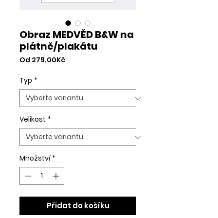
Obraz MEDVĚD B&W na
plátně/plakátu
Zvýhodněná
Od
279,00Kč
cena
Typ
*
Velikost
*
Množství
*
Přidat do košíku