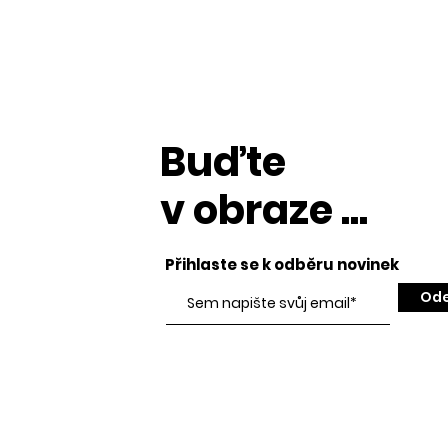
Buďte
v obraze ...
Přihlaste se k odběru novinek
Ode