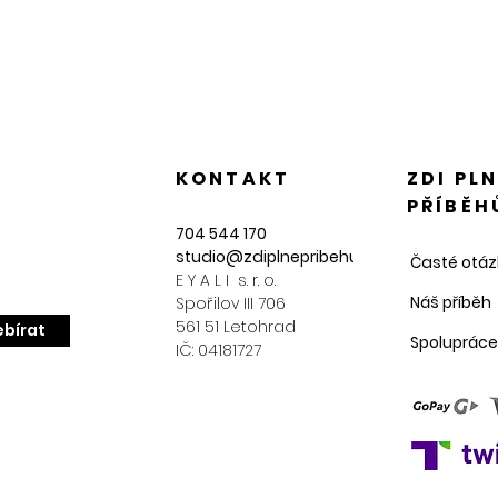
KONTAKT
ZDI PL
PŘÍBĚH
704 544 170
studio@zdiplnepribehu.cz
Časté otáz
E Y A L I s. r. o.
Náš příběh
Spořilov III 706
561 51 Letohrad
bírat
Spolupráce
IČ: 04181727