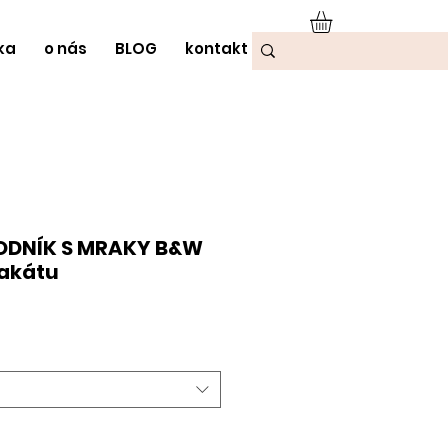
ka
o nás
BLOG
kontakt
ODNÍK S MRAKY B&W
lakátu
odněná