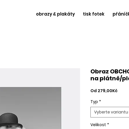
obrazy & plakáty
tisk fotek
přáníč
Obraz OBCH
na plátně/p
Zvýh
Od
279,00Kč
cena
Typ
*
Vyberte variantu
Velikost
*