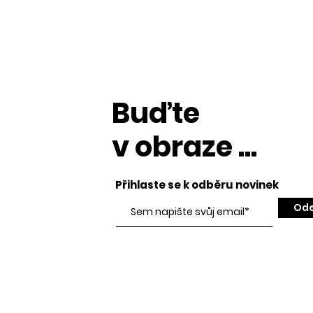
Buďte
v obraze ...
Přihlaste se k odběru novinek
Ode