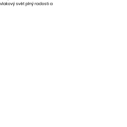
DOPRAVA
lakový svět plný radosti a
Samostatný tisk b
Zboží zasíláme spo
Zásilkovnu.
Aktuální ceník naj
Při objednávce na