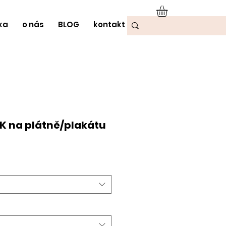
ka
o nás
BLOG
kontakt
K na plátně/plakátu
odněná