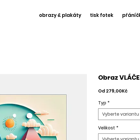
obrazy & plakáty
tisk fotek
přáníč
Obraz VLÁČE
Zvýh
Od
279,00Kč
cena
Typ
*
Vyberte variantu
Velikost
*
Vyberte variantu