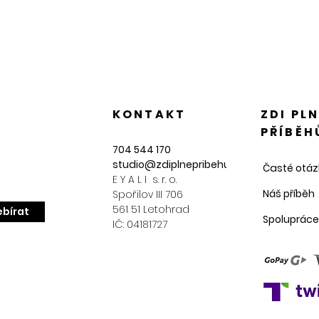
KONTAKT
ZDI PL
PŘÍBĚH
704 544 170
studio@zdiplnepribehu.cz
Časté otáz
E Y A L I s. r. o.
Náš příběh
Spořilov III 706
561 51 Letohrad
bírat
Spolupráce
IČ: 04181727