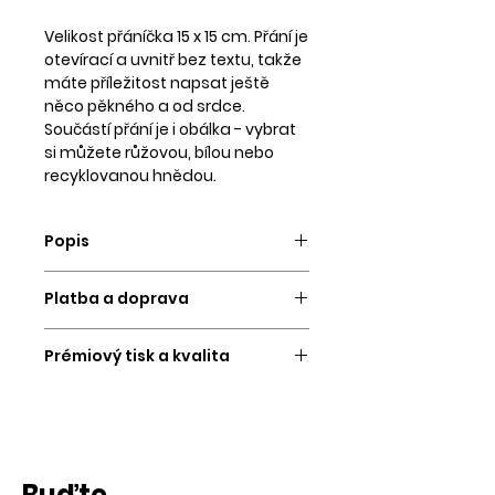
Velikost přáníčka 15 x 15 cm. Přání je
otevírací a uvnitř bez textu, takže
máte příležitost napsat ještě
něco pěkného a od srdce.
Součástí přání je i obálka - vybrat
si můžete růžovou, bílou nebo
recyklovanou hnědou.
Popis
Přání odešleme do 1 - 3
Platba a doprava
pracovních dní.
PLATBA
Tiskneme na kvalitní
Prémiový tisk a kvalita
Platební kartou a
převodem na
strukturovaný tiskový papír s
účet.
Tiskneme na 12ti inkoustové
certifikací a vysokou gramáží.
velkoformátové tiskárně, proto se
Potěší vás krásné barvy na pohled
Platbu si vybíráte na konci
můžete spolehnout na tisk té
a prémiový papír na dotek :).
objednávky. Oba typy plateb -
nejvyšší kvality s plnými barvami
kartou i převodem, probíhají přes
Buďte
a dokonalými přechody.
Součástí přáníčka je také