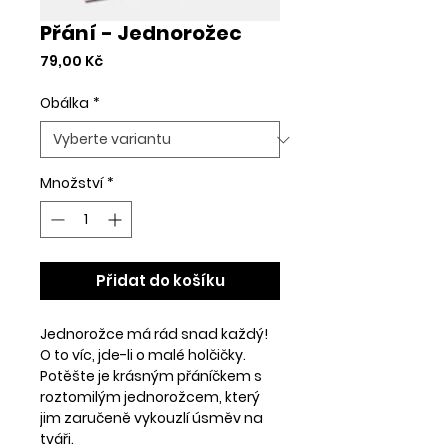
Přání - Jednorožec
Cena
79,00 Kč
Obálka
*
Množství
*
Přidat do košíku
Jednorožce má rád snad každý!
O to víc, jde-li o malé holčičky.
Potěšte je krásným přáníčkem s
roztomilým jednorožcem, který
jim zaručeně vykouzlí úsměv na
tváři.