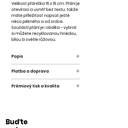
Velikost přáníčka 15 x 15 cm. Přání je
otevírací a uvnitř bez textu, takže
máte příležitost napsat ještě
něco pěkného a od srdce.
Součástí přání je i obálka - vybrat
si můžete recyklovanou hnědou,
bílou či světle růžovou.
Popis
Přání odešleme do 1 - 3
Platba a doprava
pracovních dní.
PLATBA
Tiskneme na kvalitní
Prémiový tisk a kvalita
Platební kartou a
převodem na
strukturovaný tiskový papír s
účet.
Tiskneme na 12ti inkoustové
certifikací a vysokou gramáží.
velkoformátové tiskárně, proto se
Potěší vás krásné barvy na pohled
Platbu si vybíráte na konci
můžete spolehnout na tisk té
a prémiový papír na dotek :).
objednávky. Oba typy plateb -
nejvyšší kvality s plnými barvami
kartou i převodem, probíhají přes
Buďte
a dokonalými přechody.
Součástí přáníčka je také
platební bránu GoPay.
čtvercová obálka
.
Na výběr máte