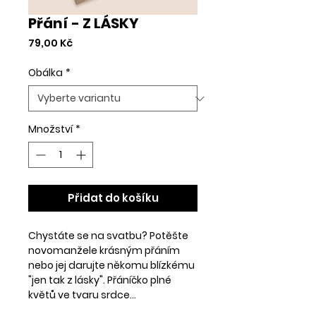
Přání - Z LÁSKY
Cena
79,00 Kč
Obálka
*
Množství
*
Přidat do košíku
Chystáte se na svatbu? Potěšte
novomanžele krásným přáním
nebo jej darujte někomu blízkému
"jen tak z lásky". Přáníčko plné
květů ve tvaru srdce...