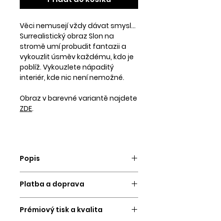
Věci nemusejí vždy dávat smysl...
Surrealistický obraz Slon na
stromě umí probudit fantazii a
vykouzlit úsměv každému, kdo je
poblíž. Vykouzlete nápaditý
interiér, kde nic není nemožné.
Obraz v barevné variantě najdete
ZDE
.
Popis
Obraz vytvoříme a odešleme do 3
Platba a doprava
pracovních dní.
PLATBA
Vybrat si můžete tisk na kvalitní
Prémiový tisk a kvalita
Platební kartou a
převodem na
matný tiskový papír vyšší