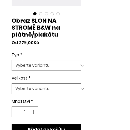
Obraz SLON NA
STROMĚ B&W na
plátně/plakátu
Zvýhodněná
Od
279,00Kč
cena
Typ
*
Velikost
*
Množství
*
Přidat do košíku