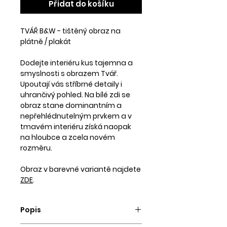
Přidat do košíku
TVÁŘ B&W - tištěný obraz na
plátně / plakát
Dodejte interiéru kus tajemna a
smyslnosti s obrazem Tvář.
Upoutají vás stříbrné detaily i
uhrančivý pohled. Na bílé zdi se
obraz stane dominantním a
nepřehlédnutelným prvkem a v
tmavém interiéru získá naopak
na hloubce a zcela novém
rozměru.
Obraz v barevné variantě najdete
ZDE
.
Popis