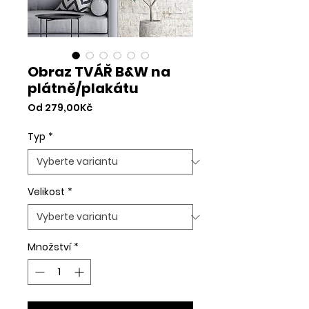
Obraz TVÁŘ B&W na
plátně/plakátu
Zvýhodněná
Od
279,00Kč
cena
Typ
*
Velikost
*
Množství
*