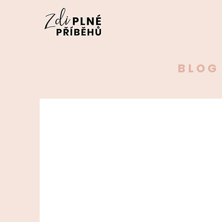
B
LOG