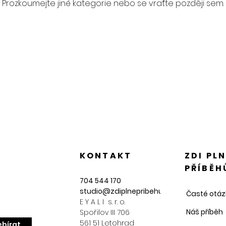
Prozkoumejte jiné kategorie nebo se vraťte později sem.
KONTAKT
ZDI PL
PŘÍBĚH
704 544 170
studio@zdiplnepribehu.cz
Časté otáz
E Y A L I s. r. o.
Náš příběh
Spořilov III 706
561 51 Letohrad
bírat