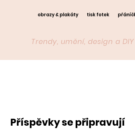
obrazy & plakáty
tisk fotek
přáníč
Trendy, umění, design a DI
Příspěvky se připravují