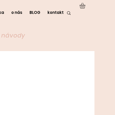
ka
o nás
BLOG
kontakt
Y návody