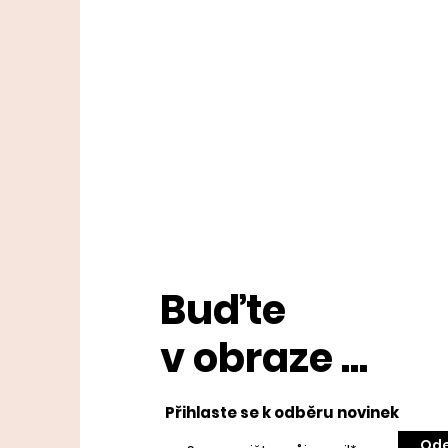
Buďte
v obraze ...
Přihlaste se k odběru novinek
Ode