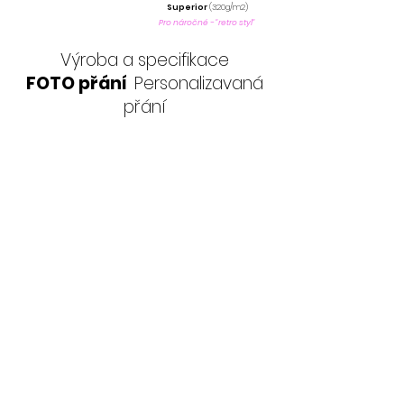
Superior
(320g/m2)
Pro náročné - "retro styl"
Výroba a specifikace
FOTO přání
Personalizavaná
přání