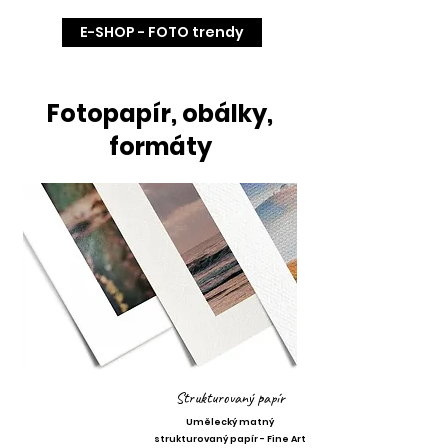
E-SHOP - FOTO trendy
Fotopapír, obálky,
formáty
Strukturovaný papír
Umělecký matný
strukturovaný papír - Fine Art