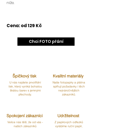
níže.
Cena: od 129 Kč
Chci FOTO přání
Špičkový tisk
Kvalitní materiály
U nás najdete prvotřídní
Naše fotopapíry a plátna
tisk, který vyniká bohatou
splňují požadavky i těch
škálou barev s jemnými
nejnáročnějších
přechody.
zákazníků.
Spokojení zákazníci
Udržitelnost
Velice nás těší, že od vás -
Z papírových odřezků
našich zákazníků
vyrábíme ruční papír,