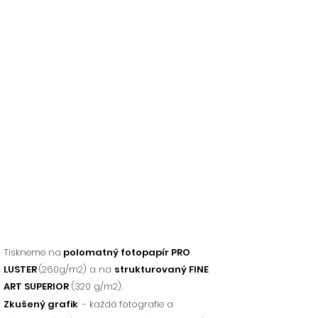
Tiskneme na
polomatný fotopapír PRO
LUSTER
(260g/m2) a na
strukturovaný FINE
ART SUPERIOR
(320 g/m2).
Zkušený grafik
- každá fotografie a