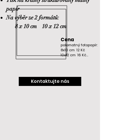
Tisk na krásný strukturovaný matný
papír
Na výběr ze 2 formátů:
8 x 10 cm 10 x 12 cm
Cena
polomatný fotopapír:

8x10 cm  12 Kč

10x12 cm  16 Kč

strukturovaný fotopapír:

8x10 cm  19 Kč

10x12 cm  23 Kč

Kontaktujte nás
Minimální objednávka 10  ks