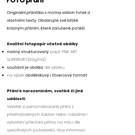
FOTO přání
Originální přáníčka s motivy vašich fotek a
vlastními texty. Obdarujte své blízké
krásným přáním, které zaručeně potěší.
Kvalitní fotopapír včetně obálky
matný strukturovaný
papír FINE ART
SUPERIOR
(320g/m2)
součástí je obálka
dle výběru
na výběr
obdélníkový i čtvercový formát
Přání k narozeninám, svatbě či jiné
události
Vyberte si personalizované přání z
předhotovených šablon nebo nabízíme i
vytvoření přáníčka přímo na míru dle
specifických požadavků. Více informací