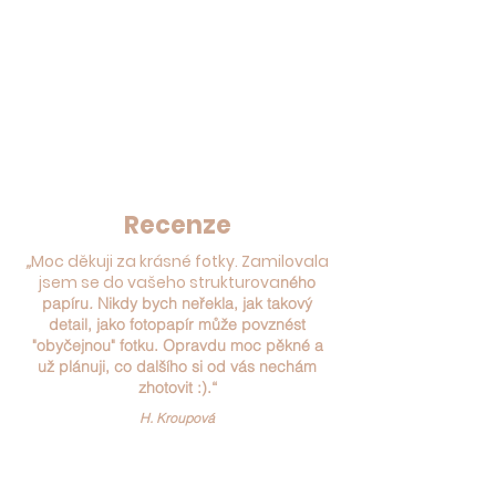
Recenze
Moc děkuji za krásné fotky. Zamilovala
„
jsem se do vašeho strukturova
ného
papíru
.
Nikdy bych neřekla, jak takový
detail, jako fotopapír může povznést
"obyčejnou" fotku. Opravdu moc pěkné a
už plánuji, co dalšího si od vás nechám
zhotovit :).“
H. Kroupová