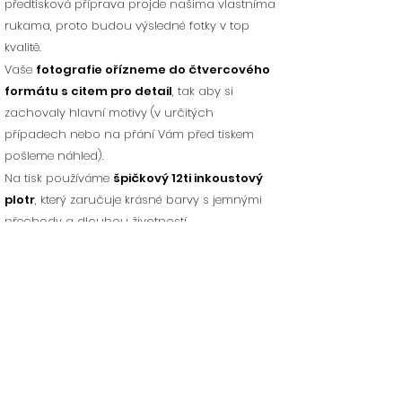
předtisková příprava projde našima vlastníma
rukama, proto budou výsledné fotky v top
kvalitě.
Vaše
fotografie ořízneme do čtvercového
formátu s citem pro detail
, tak aby si
zachovaly hlavní motivy (v určitých
případech nebo na přání Vám před tiskem
pošleme náhled).
Na tisk používáme
špičkový 12ti inkoustový
plotr
, který zaručuje krásné barvy s jemnými
přechody a dlouhou životností
Výroba bývá běžně
do 3 - 5 pracovních dní,
následně balíček odesíláme.
Nad 2500 Kč je
doprava zdarma
.
Ke každé objednávce
dárek
.
E-SHOP - FOTO přání