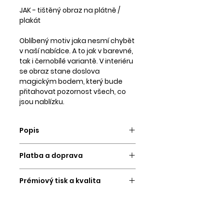
JAK - tištěný obraz na plátně /
plakát
Oblíbený motiv jaka nesmí chybět
v naší nabídce. A to jak v barevné,
tak i černobílé variantě. V interiéru
se obraz stane doslova
magickým bodem, který bude
přitahovat pozornost všech, co
jsou nablízku.
Popis
Obraz vytvoříme a odešleme do 3
Platba a doprava
pracovních dní.
PLATBA
Vybrat si můžete tisk na kvalitní
Prémiový tisk a kvalita
Platební kartou a
převodem na
matný tiskový papír vyšší
účet.
Tiskneme na 12ti inkoustové
gramáže nebo na stylové plátno,
velkoformátové tiskárně, proto se
které následně ručně napínáme
Platbu si vybíráte na konci