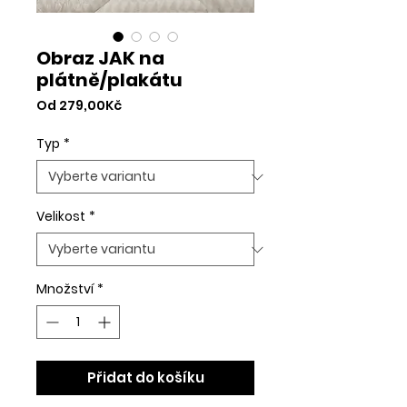
Obraz JAK na
plátně/plakátu
Zvýhodněná
Od
279,00Kč
cena
Typ
*
Velikost
*
Množství
*
Přidat do košíku