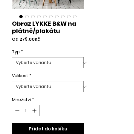
Obraz LYKKE B&W na
plátně/plakátu
Zvýhodněná
Od
279,00Kč
cena
Typ
*
Velikost
*
Množství
*
Přidat do košíku