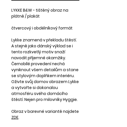
LYKKE B&W - tištěný obraz na
plátně / plakát
čtvercový i obdélníkový formát
Lykke znamená v překladu štěstí.
A stejně jako dánský výklad se i
tento rozkvetlý motiv snaží
navodit příjemné okamžiky.
Černobílé provedení nechá
vyniknout všem detailům a stane
se stylovým doplňkem interiéru.
Oživte svůj domov obrazem Lykke
a vytvořte si dokonalou
atmosféru svého domácího
štěstí. Nejen pro milovníky Hyggie.
Obraz v barevné variantě najdete
ZDE
.