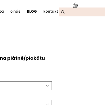
ka
o nás
BLOG
kontakt
na plátně/plakátu
odněná