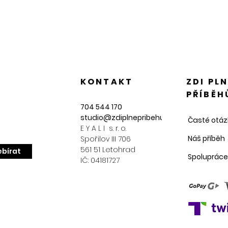
KONTAKT
ZDI PL
PŘÍBĚH
704 544 170
studio@zdiplnepribehu.cz
Časté otáz
E Y A L I s. r. o.
Náš příběh
Spořilov III 706
561 51 Letohrad
bírat
Spolupráce
IČ: 04181727