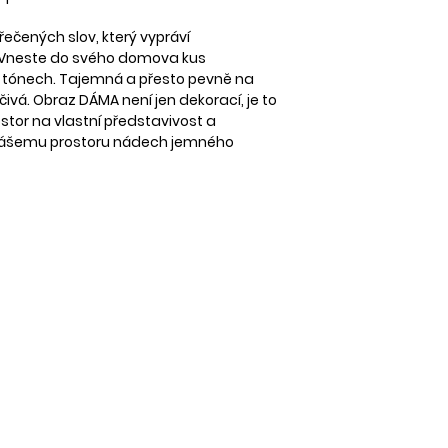
DOPRAVA
Zboží zasíláme spo
Tisk na PAPÍR S BÍ
ečených slov, který vypráví
Zásilkovnu.
. Vneste do svého domova kus
Při tisku na papír 
 tónech. Tajemná a přesto pevně na
Aktuální ceník naj
Nabídku rámečků 
ivá. Obraz DÁMA není jen dekorací, je to
Samostatný tisk b
stor na vlastní představivost a
Při objednávce na
 vášemu prostoru nádech jemného