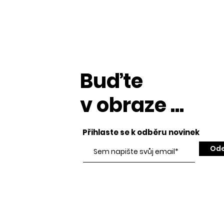
Buďte
v obraze ...
Přihlaste se k odběru novinek
Ode