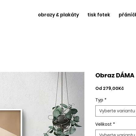
obrazy & plakáty
tisk fotek
přáníč
Obraz DÁMA 
Zvýh
Od
279,00Kč
cena
Typ
*
Vyberte variantu
Velikost
*
Vyberte variantu