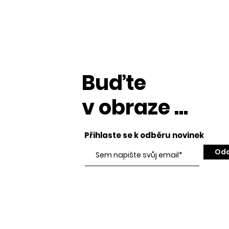
Buďte
v obraze ...
Přihlaste se k odběru novinek
Ode