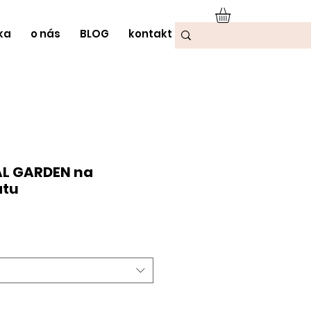
ka
o nás
BLOG
kontakt
AL GARDEN na
átu
odněná