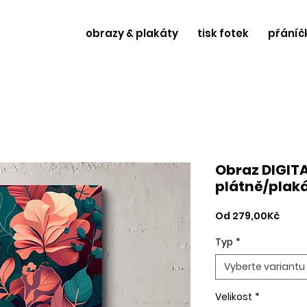
obrazy & plakáty
tisk fotek
přáníč
Obraz DIGIT
plátně/plak
Zvýh
Od
279,00Kč
cena
Typ
*
Vyberte variantu
Velikost
*