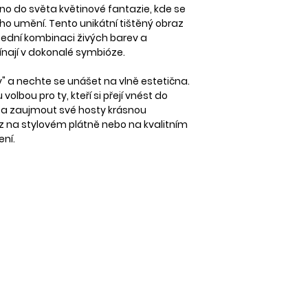
no do světa květinové fantazie, kde se
DOPRAVA
ho umění. Tento unikátní tištěný obraz
Tisk na PAPÍR S BÍ
Zboží zasíláme spo
všední kombinaci živých barev a
Zásilkovnu.
línají v dokonalé symbióze.
Při tisku na papír 
Nabídku rámečků 
Aktuální ceník naj
y" a nechte se unášet na vlně estetična.
Samostatný tisk b
olbou pro ty, kteří si přejí vnést do
Při objednávce na
a zaujmout své hosty krásnou
az na stylovém plátně nebo na kvalitním
ení.