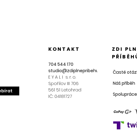
KONTAKT
ZDI PL
PŘÍBĚH
704 544 170
studio@zdiplnepribehu.cz
Časté otáz
E Y A L I s. r. o.
Náš příběh
Spořilov III 706
561 51 Letohrad
bírat
Spolupráce
IČ: 04181727