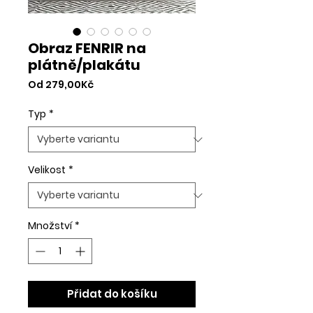
Obraz FENRIR na
plátně/plakátu
Zvýhodněná
Od
279,00Kč
cena
Typ
*
Velikost
*
Množství
*
Přidat do košíku