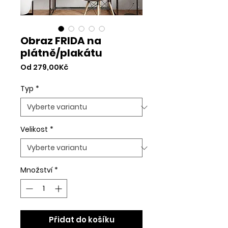
Obraz FRIDA na
plátně/plakátu
Zvýhodněná
Od
279,00Kč
cena
Typ
*
Velikost
*
Množství
*
Přidat do košíku