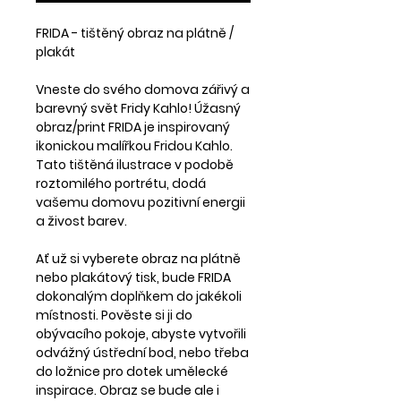
FRIDA - tištěný obraz na plátně /
plakát
Vneste do svého domova zářivý a
barevný svět Fridy Kahlo! Úžasný
obraz/print FRIDA je inspirovaný
ikonickou malířkou Fridou Kahlo.
Tato tištěná ilustrace v podobě
roztomilého portrétu, dodá
vašemu domovu pozitivní energii
a živost barev.
Ať už si vyberete obraz na plátně
nebo plakátový tisk, bude FRIDA
dokonalým doplňkem do jakékoli
místnosti. Pověste si ji do
obývacího pokoje, abyste vytvořili
odvážný ústřední bod, nebo třeba
do ložnice pro dotek umělecké
inspirace. Obraz se bude ale i