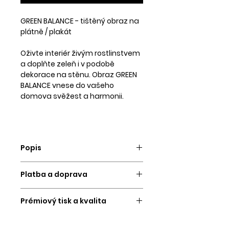
GREEN BALANCE - tištěný obraz na
plátně / plakát
Oživte interiér živým rostlinstvem
a doplňte zeleň i v podobě
dekorace na stěnu. Obraz GREEN
BALANCE vnese do vašeho
domova svěžest a harmonii.
Popis
Obraz vytvoříme a odešleme do 3
Platba a doprava
pracovních dní.
PLATBA
Vybrat si můžete tisk na kvalitní
Prémiový tisk a kvalita
Platební kartou a
převodem na
matný tiskový papír vyšší
účet.
Tiskneme na 12ti inkoustové
gramáže nebo na stylové plátno,