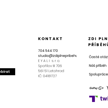
KONTAKT
ZDI PL
PŘÍBĚH
704 544 170
studio@zdiplnepribehu.cz
Časté otáz
E Y A L I s. r. o.
Náš příběh
Spořilov III 706
561 51 Letohrad
bírat
Spolupráce
IČ: 04181727