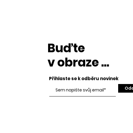
Buďte
v obraze ...
Přihlaste se k odběru novinek
Ode