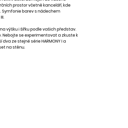
OBRAZ NA PLÁTNĚ: 
čních prostor včetně kanceláří, kde
DOPRAVA
i. Symfonie barev s nádechem
Zboží zasíláme spo
Tisk na PAPÍR S BÍ
II.
Zásilkovnu.
Při tisku na papír 
na výšku i šířku podle vašich představ.
Aktuální ceník naj
Nabídku rámečků 
. Nebojte se experimentovat a zkuste k
Samostatný tisk b
í dva ze stejné série
HARMONY I
a
Při objednávce na
set na stěnu.