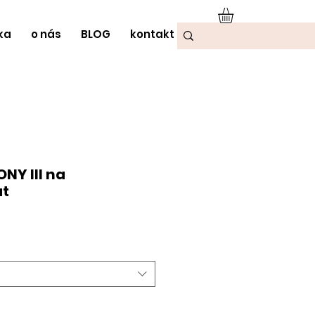
ka
o nás
BLOG
kontakt
NY III na
át
odněná