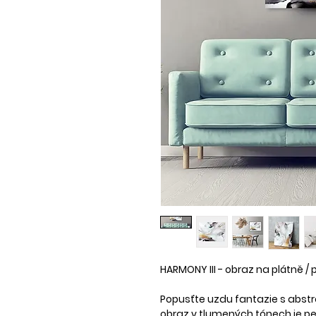
HARMONY III - obraz na plátně / 
Popusťte uzdu fantazie s abstr
obraz v tlumených tónech je pe