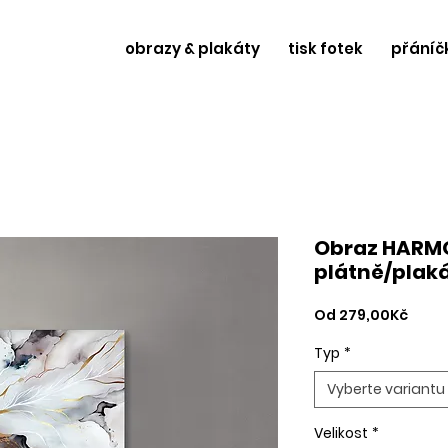
obrazy & plakáty
tisk fotek
přáníč
Obraz HARMO
plátně/plak
Zvýh
Od
279,00Kč
cena
Typ
*
Vyberte variantu
Velikost
*