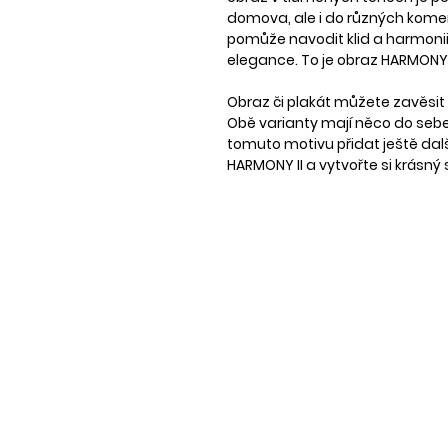
domova, ale i do různých komer
pomůže navodit klid a harmoni
elegance. To je obraz HARMONY I
Obraz či plakát můžete zavěsit 
Obě varianty mají něco do sebe
tomuto motivu přidat ještě dalš
HARMONY II
a vytvořte si krásný 