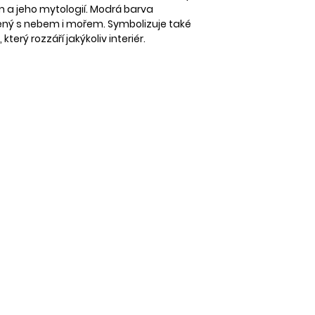
DOPRAVA
em a jeho mytologií. Modrá barva
Při tisku na papír 
Zboží zasíláme spo
jený s nebem i mořem. Symbolizuje také
Nabídku rámečků 
Zásilkovnu.
který rozzáří jakýkoliv interiér.
Samostatný tisk b
Aktuální ceník naj
Při objednávce na