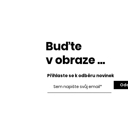
Buďte
v obraze ...
Přihlaste se k odběru novinek
Ode