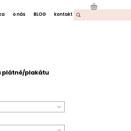
ka
o nás
BLOG
kontakt
a plátně/plakátu
odněná