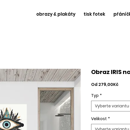
obrazy & plakáty
tisk fotek
přáníč
Obraz IRIS n
Zvýh
Od
279,00Kč
cena
Typ
*
Vyberte variantu
Velikost
*
Vyberte variantu