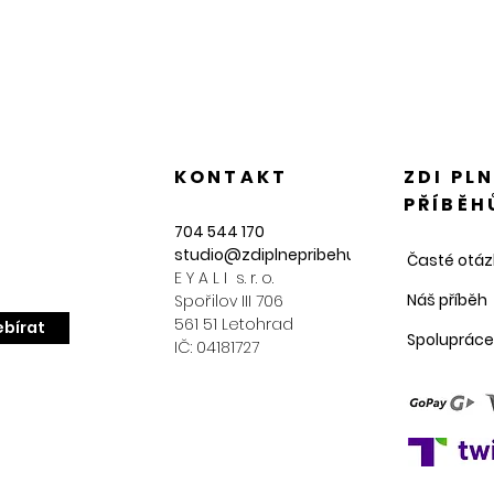
KONTAKT
ZDI PL
PŘÍBĚH
704 544 170
studio@zdiplnepribehu.cz
Časté otáz
E Y A L I s. r. o.
Náš příběh
Spořilov III 706
561 51 Letohrad
bírat
Spolupráce
IČ: 04181727