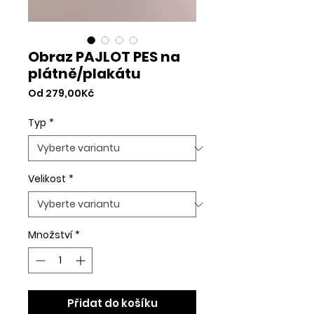
Obraz PAJLOT PES na
plátně/plakátu
Zvýhodněná
Od
279,00Kč
cena
Typ
*
Velikost
*
Množství
*
Přidat do košíku