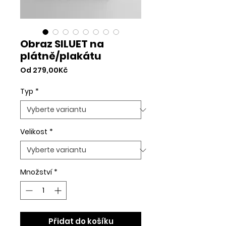
Obraz SILUET na
plátně/plakátu
Zvýhodněná
Od
279,00Kč
cena
Typ
*
Velikost
*
Množství
*
Přidat do košíku