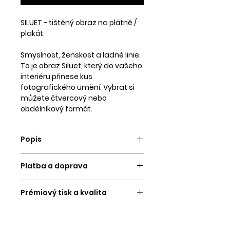
SILUET - tištěný obraz na plátně /
plakát
Smyslnost, ženskost a ladné linie.
To je obraz Siluet, který do vašeho
interiéru přinese kus
fotografického umění. Vybrat si
můžete čtvercový nebo
obdélníkový formát.
Popis
Obraz vytvoříme a odešleme do 3
Platba a doprava
pracovních dní.
PLATBA
Vybrat si můžete tisk na kvalitní
Prémiový tisk a kvalita
Platební kartou a
převodem na
matný tiskový papír vyšší
účet.
Tiskneme na 12ti inkoustové
gramáže nebo na stylové plátno,
velkoformátové tiskárně, proto se
které následně ručně napínáme
Platbu si vybíráte na konci