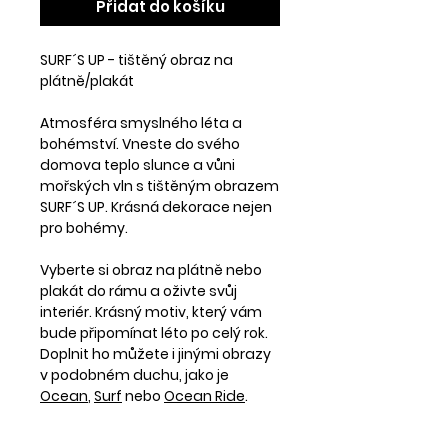
Přidat do košíku
SURF´S UP - tištěný obraz na
plátně/plakát
Atmosféra smyslného léta a
bohémství. Vneste do svého
domova teplo slunce a vůni
mořských vln s tištěným obrazem
SURF´S UP. Krásná dekorace nejen
pro bohémy.
Vyberte si obraz na plátně nebo
plakát do rámu a oživte svůj
interiér. Krásný motiv, který vám
bude připomínat léto po celý rok.
Doplnit ho můžete i jinými obrazy
v podobném duchu, jako je
Ocean
,
Surf
nebo
Ocean Ride
.