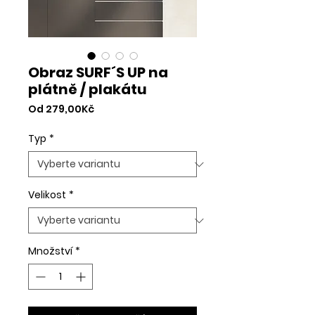
Obraz SURF´S UP na
plátně / plakátu
Zvýhodněná
Od
279,00Kč
cena
Typ
*
Velikost
*
Množství
*