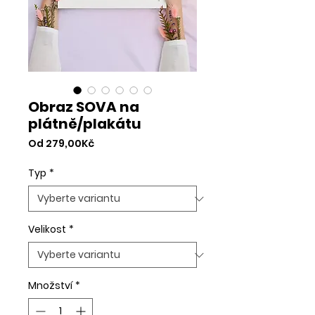
Obraz SOVA na
plátně/plakátu
Zvýhodněná
Od
279,00Kč
cena
Typ
*
Velikost
*
Množství
*