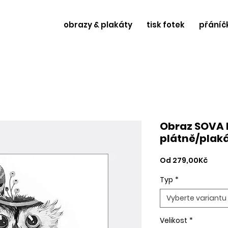
obrazy & plakáty
tisk fotek
přáníč
Obraz SOVA
plátně/plak
Zvýh
Od
279,00Kč
cena
Typ
*
Vyberte variantu
Velikost
*