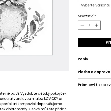
Vyberte variantu
Množství
*
Př
Popis
Obraz vytvoříme a
Platba a doprava
Vybrat si můžete ti
PLATBA
papír vyšší gramáž
Prémiový tisk a kv
Platební kartou a
p
následně ručně na
itelně patří. Vyzdobte dětský pokojíček
Tiskneme na 12ti i
Platbu si vybíráte 
ásnou akvarelovou malbu SOVIČKY si
tiskárně, proto se 
Při tisku na papír 
plateb - kartou i p
Pro perfektní kompozici doporučujeme
nejvyšší kvality s
Nabídku rámečků 
bránu GoPay.
řátek dohromady. K sově můžete přidat
přechody.
Samostatný tisk b