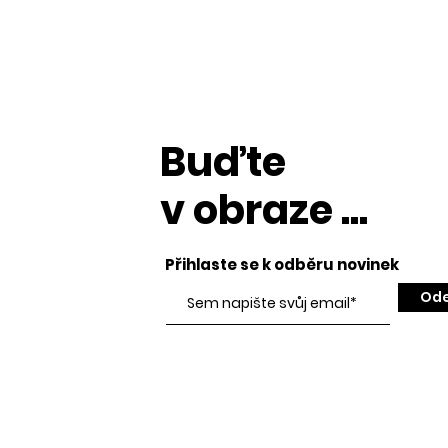
Buďte
v obraze ...
Přihlaste se k odběru novinek
Ode