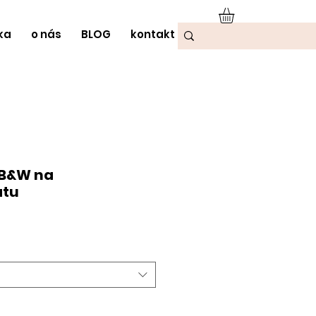
ka
o nás
BLOG
kontakt
 B&W na
átu
odněná