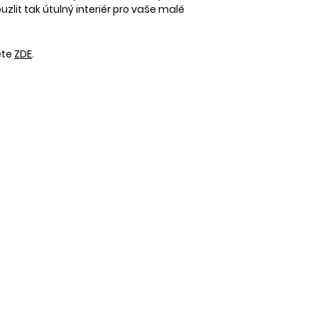
uzlit tak útulný interiér pro vaše malé
DOPRAVA
Zboží zasíláme spo
Zásilkovnu.
ete
ZDE
.
Aktuální ceník naj
Při objednávce na