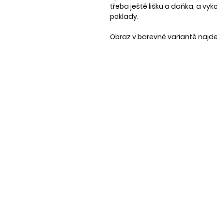
třeba ještě lišku a daňka, a vyko
poklady.
Obraz v barevné variantě najd