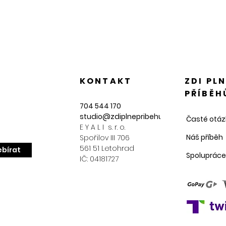
KONTAKT
ZDI PL
PŘÍBĚH
704 544 170
studio@zdiplnepribehu.cz
Časté otáz
E Y A L I s. r. o.
Náš příběh
Spořilov III 706
561 51 Letohrad
bírat
Spolupráce
IČ: 04181727