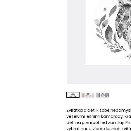
Zvířátka a děti k sobě neodmysl
veselými lesními kamarády. Kr
děti na první pohled zamilují. 
vybrat hned vícero lesních zví