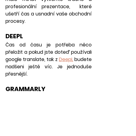
profesionální prezentace,  které 
ušetří čas a usnadní vaše obchodní 
procesy.
DEEPL
Čas od času je potřeba něco 
přeložit a pokud jste doteď používali 
google translate, tak z 
DeepL
 budete 
nadšeni ještě víc. Je jednoduše 
přesnější.
GRAMMARLY
Pro někoho je čeština jednoduchá, 
pro jiného občas trápení. Buďte 
profesionálové a prezentujte 
veškeré texty "češtinářsky" správně. 
Pomůže vám s tím nástroj 
Grammarly
.  Ten umí kontrolovat 