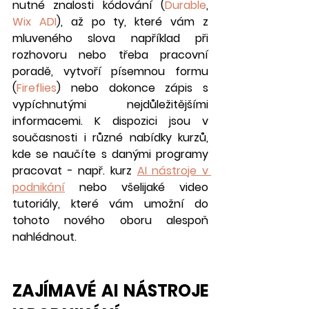
nutné znalosti kódování (
Durable
, 
Wix ADI
), až po ty, které vám z 
mluveného slova například při 
rozhovoru nebo třeba pracovní 
poradě, vytvoří písemnou formu  
(
Fireflies
) nebo dokonce zápis s 
vypíchnutými nejdůležitějšími 
informacemi. K dispozici jsou v 
současnosti i různé nabídky kurzů, 
kde se naučíte s danými programy 
pracovat - např. kurz 
AI nástroje v 
podnikání
 nebo všelijaké video 
tutoriály, které vám umožní do 
tohoto nového oboru alespoň 
nahlédnout. 
ZAJÍMAVÉ AI NÁSTROJE 