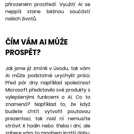
přirozeném prostředí. Využití AI se 
nejspíš stane běžnou součástí 
našich životů.
ČÍM VÁM AI MŮŽE 
PROSPĚT?
Jak jsme již zmínili v úvodu, tak vám 
AI může podstatně urychylit práci. 
Před pár dny například společnost 
Microsoft představila své produkty s 
vylepšenými funkcemi o AI. Co to 
znamená? Například to, že když 
budete chtít vytvořit poutavou 
prezentaci, tak nad ní nemusíte 
strávit X hodin nebo třeba i dní, ale 
zabere vám to mnohem kratší dobu. 