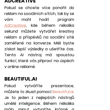
ADCREATIVE
Pokud se chcete více ponořit do 
reklam na sociálních sítích, tak by se 
vám mohl hodit program 
AdCreative
, kde během několika 
sekund můžete vytvářet kreativy 
reklam a příspěvků na sociální sítě 
zaměřené na konverze. Měli byste 
získat lepší výsledky a ušetříte čas. 
Tento AI nástroj má spoustou 
funkcí, které vás připraví na úspěch 
v online reklamě.
BEAUTIFUL.AI
Pokud vytváříte prezentace, 
můžete to zkusit pomocí 
Beautiful.ai
. 
Je to jeden z nejlepších nástrojů 
umělé inteligence. Během několika 
málo minut vytvoříte krásné a 