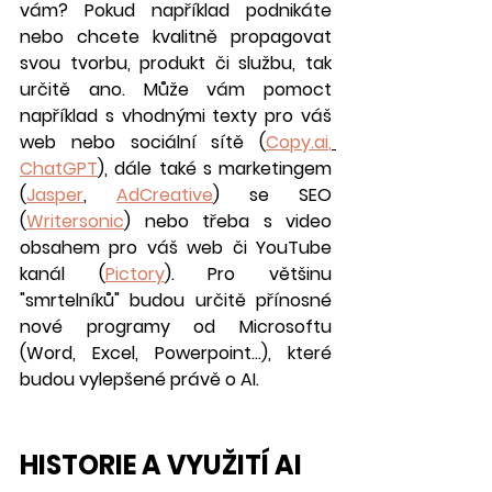
vám? Pokud například podnikáte 
nebo chcete kvalitně propagovat 
svou tvorbu, produkt či službu, tak 
určitě ano. Může vám pomoct 
například s vhodnými texty pro váš 
web nebo sociální sítě 
(
Copy.ai
,
ChatGPT
), dále také s marketingem 
(
Jasper
, 
AdCreative
) se SEO 
(
Writersonic
) nebo třeba s video 
obsahem pro váš web či YouTube 
kanál (
Pictory
). Pro většinu 
"smrtelníků" budou určitě přínosné 
nové programy od Microsoftu 
(Word, Excel, Powerpoint...), které 
budou vylepšené právě o AI. 
HISTORIE A VYUŽITÍ AI