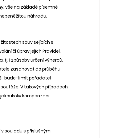
y, vše na základě písemné 
u nepeněžitou náhradu. 
itostech souvisejících s 
ání či úprav jejích Pravidel. 
 tj. i způsoby určení výherců, 
datele zasahovat do průběhu 
, bude-li mít pořadatel 
dla soutěže. V takových případech 
 jakoukoliv kompenzaci. 
 v souladu s příslušnými 