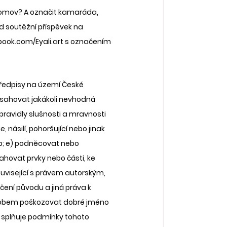
domov? A označit kamaráda, 
 soutěžní příspěvek na 
book.com/Eyali.art s označením 
předpisy na území České 
bsahovat jakákoli nevhodná 
pravidly slušnosti a mravnosti 
násilí, pohoršující nebo jinak 
ob; e) podněcovat nebo 
hovat prvky nebo části, ke 
uvisející s právem autorským, 
ení původu a jiná práva k 
ůsobem poškozovat dobré jméno 
 splňuje podmínky tohoto 