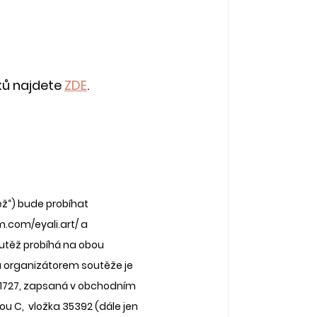
ků najdete 
ZDE
.
ž“) bude probíhat 
.com/eyali.art/ a 
utěž probíhá na obou 
 a organizátorem soutěže je 
04181727, zapsaná v obchodním  
 C,  vložka 35392 (dále jen 