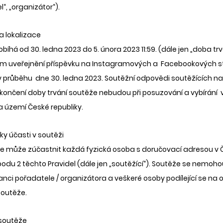
“, „organizátor“). 
a lokalizace 
bíhá od 30. ledna 2023 do 5. února 2023 11:59. (dále jen „doba trv
 uveřejnění příspěvku na Instagramových a  Facebookových st
v průběhu  dne 30. ledna 2023. Soutěžní odpovědi soutěžících nahr
končení doby trvání soutěže nebudou při posuzování a vybírání  
a území České republiky. 
y účasti v soutěži 
e může zúčastnit každá fyzická osoba s doručovací adresou v Č
bodu 2 těchto Pravidel (dále jen „soutěžící“). Soutěže se nemohou
ci pořadatele / organizátora a veškeré osoby podílející se na o
outěže. 
 soutěže 