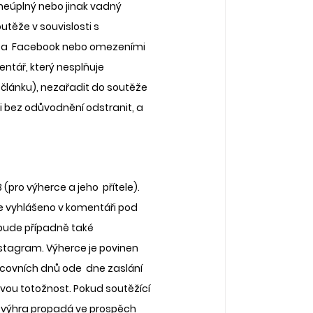
neúplný nebo jinak vadný 
těže v souvislosti s  
m a  Facebook nebo omezeními 
ntář, který nesplňuje 
článku), nezařadit do soutěže 
 i bez odůvodnění odstranit, a 
(pro výherce a jeho  přítele). 
e vyhlášeno v komentáři pod 
bude případně také 
stagram. Výherce je povinen 
acovních dnů ode  dne zaslání 
vou totožnost. Pokud soutěžící 
a výhra propadá ve prospěch 