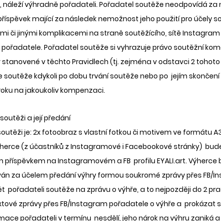
 náleží výhradně pořadateli. Pořadatel soutěže neodpovídá za 
příspěvek mající za následek nemožnost jeho použití pro účely sou
mi či jinými komplikacemi na straně soutěžícího, sítě Instagra
 pořadatele. Pořadatel soutěže si vyhrazuje právo soutěžní kome
stanovené v těchto Pravidlech (tj. zejména v odstavci 2 tohoto 
ze soutěže kdykoli po dobu trvání soutěže nebo po  jejím skončení
roku na jakoukoliv kompenzaci. 
 soutěži a její předání 
outěži je: 2x fotoobraz s vlastní fotkou či motivem ve formátu A3 
erce (z účastníků z Instagramové i Facebookové stránky)  bud
 příspěvkem na Instagramovém a FB  profilu EYALI.art. Výherce 
án za účelem předání výhry formou soukromé zprávy přes FB/In
  pořadateli soutěže na zprávu o výhře, a to nejpozději do 2 pr
xtové zprávy přes FB/Instagram pořadatele o výhře a  prokázat s
rmace pořadateli v termínu  nesdělí, jeho nárok na výhru zaniká 