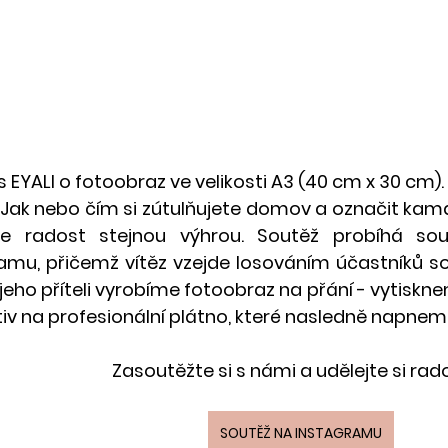
s EYALI o fotoobraz ve velikosti A3 (40 cm x 30 cm
Jak nebo čím si zútulňujete domov
 a označit kam
e radost stejnou výhrou. Soutěž probíhá so
amu, přičemž vítěz vzejde losováním účastníků sou
 jeho příteli vyrobíme fotoobraz na přání - vytiskne
tiv na profesionální plátno, které nasledně napnem
Zasoutěžte si s námi a udělejte si rados
SOUTĚŽ NA INSTAGRAMU