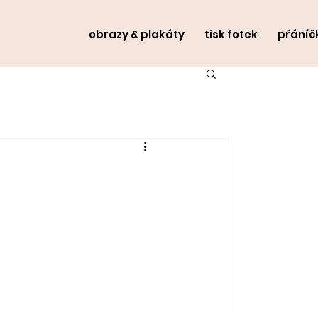
obrazy & plakáty
tisk fotek
přáníč