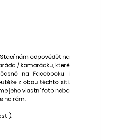
). Stačí nám odpovědět na 
aráda / kamarádku, které 
učasně na Facebooku i 
těže z obou těchto sítí. 
me jeho vlastní foto nebo 
e na rám. 
t :). 