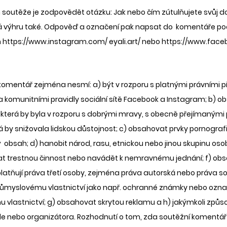
 soutěže je zodpovědět otázku: Jak nebo čím zútulňujete svůj 
ká výhru také. Odpověď a označení pak napsat do  komentáře pod
 https://www.instagram.com/ eyali.art/ nebo https://www.face
komentář zejména nesmí: a) být v rozporu s platnými právními 
 a komunitními pravidly sociální sítě Facebook a Instagram; b) o
, která by byla v rozporu s dobrými mravy, s obecně přejímanými 
 by snižovala lidskou důstojnost; c) obsahovat prvky pornografie, 
 obsah; d) hanobit národ, rasu, etnickou nebo jinou skupinu os
t trestnou činnost nebo navádět k nemravnému jednání; f) obsa
latňují práva třetí osoby, zejména práva autorská nebo práva so
růmyslovému vlastnictví jako např. ochranné známky nebo označ
 vlastnictví; g) obsahovat skrytou reklamu a h) jakýmkoli zp
e nebo organizátora. Rozhodnutí o tom, zda soutěžní komentář