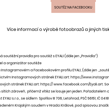
SOUTĚZ NA FACEBOOKU
Více informací o výrobě fotoobrazů a jiných tis
soutěžní pravidla pro soutěž s EYALI (dále jen „Pravidla“) 
tel a organizátor soutěže 
 Instagramovém a Facebookovém profilu EYALI, (dále jen  „soutě
ictvím Instagramových stránek EYALI.art: https://www.instagram
vých stránek EYALI.art: https:// www.facebook.com/Eyali.art. So
h sítích zároveň,  přičemž vítěz se losuje jen jeden. Pořadatelem
 EYALI s.r.o., se sídlem  Spořilov III 706, Letohrad, PSČ 56151, IČ 
 vedeném Krajským soudem v Hradci Králové, pod spisovou značkou