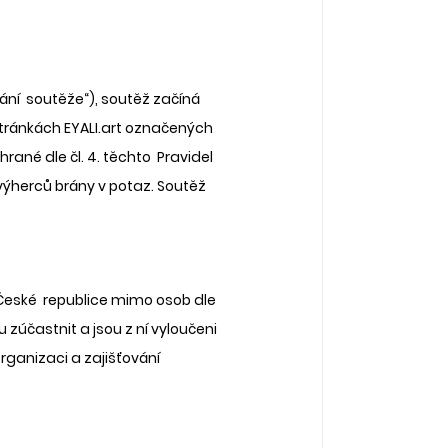
ání  soutěže“), soutěž začíná 
ránkách EYALI.art označených 
ané dle čl. 4. těchto  Pravidel 
výherců brány v potaz. Soutěž 
eské  republice mimo osob dle 
 zúčastnit a jsou z ní vyloučeni 
rganizaci a zajišťování 