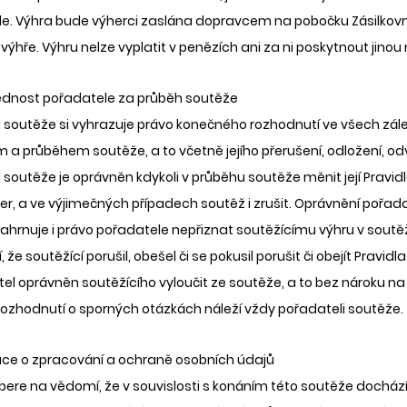
e. Výhra bude výherci zaslána dopravcem na pobočku Zásilkovn
výhře. Výhru nelze vyplatit v penězích ani za ni poskytnout jino
dnost pořadatele za průběh soutěže 
 soutěže si vyhrazuje právo konečného rozhodnutí ve všech zálež
a průběhem soutěže, a to včetně jejího přerušení, odložení, odvol
soutěže je oprávněn kdykoli v průběhu soutěže měnit její Pravidla,
er, a ve výjimečných případech soutěž i zrušit. Oprávnění pořa
ahrnuje i právo pořadatele nepřiznat soutěžícímu výhru v soutěži
 že soutěžící porušil, obešel či se pokusil porušit či obejít Pravi
tel oprávněn soutěžícího vyloučit ze soutěže, a to bez nároku na
ozhodnutí o sporných otázkách náleží vždy pořadateli soutěže. 
ace o zpracování a ochraně osobních údajů 
 bere na vědomí, že v souvislosti s konáním této soutěže dochází